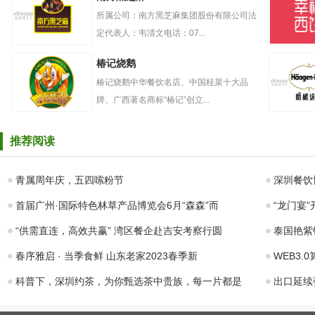
关，卡士酸奶立
奶盖贡茶
志做好高品质酸
所属公司：南方黑芝麻集团股份有限公司法
奶
定代表人：韦清文电话：07...
南方黑芝麻
幸福西饼
椿记烧鹅
椿记烧鹅中华餐饮名店、中国桂菜十大品
牌、广西著名商标“椿记”创立...
椿记烧鹅
哈根达斯
推荐阅读
青属周年庆，五四嗦粉节
深圳餐饮
首届广州·国际特色林草产品博览会6月“森森”而
“龙门宴
“供需直连，高效共赢” 湾区餐企赴吉安考察行圆
泰国艳紫铆
春序雅启 · 当季食鲜 山东老家2023春季新
WEB3
科普下，深圳约茶，为你甄选茶中贵族，每一片都是
出口延续