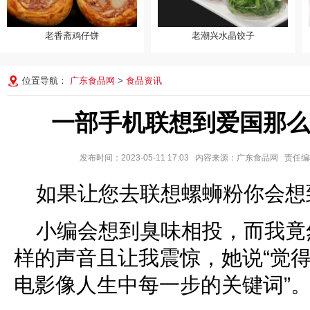
老香斋鸡仔饼
老潮兴水晶饺子
老香斋鸡仔饼
老潮兴水晶饺子
位置导航：
广东食品网
>
食品资讯
一部手机联想到爱国那么
发布时间：2023-05-11 17:03 内容来源：广东食品网 责
如果让您去联想螺蛳粉你会想
小编会想到臭味相投，而我竟
样的声音且让我震惊，她说“觉
电影像人生中每一步的关键词”