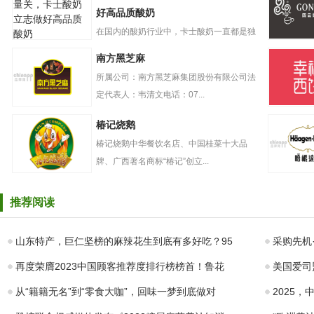
好高品质酸奶
在国内的酸奶行业中，卡士酸奶一直都是独
严要求把好质量
树一帜的存在。自创立起，卡...
GONGC
南方黑芝麻
关，卡士酸奶立
奶盖贡茶
志做好高品质酸
所属公司：南方黑芝麻集团股份有限公司法
奶
定代表人：韦清文电话：07...
南方黑芝麻
幸福西饼
椿记烧鹅
椿记烧鹅中华餐饮名店、中国桂菜十大品
牌、广西著名商标“椿记”创立...
椿记烧鹅
哈根达斯
推荐阅读
山东特产，巨仁坚榜的麻辣花生到底有多好吃？95
采购先机·
再度荣膺2023中国顾客推荐度排行榜榜首！鲁花
美国爱司
从“籍籍无名”到“零食大咖”，回味一梦到底做对
2025