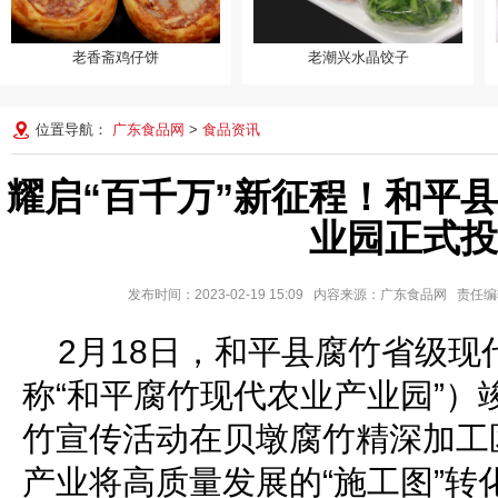
老香斋鸡仔饼
老潮兴水晶饺子
老香斋鸡仔饼
老潮兴水晶饺子
位置导航：
广东食品网
>
食品资讯
耀启“百千万”新征程！和平
业园正式投
发布时间：2023-02-19 15:09 内容来源：广东食品网 责
2月18日，和平县腐竹省级
称“和平腐竹现代农业产业园”）
竹宣传活动在贝墩腐竹精深加工
产业将高质量发展的“施工图”转化