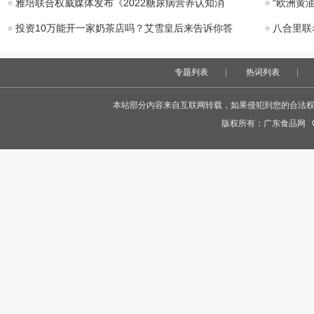
雅培联合权威媒体发布《2022糖尿病营养认知消
“欧洲黄
投资10万能开一家奶茶店吗？艾雪皇后来告诉你答
八合里联
专题列表
|
热词列表
|
本站部分内容来自互联网转载，如果侵犯到您的合法权益，
版权所有：
广东食品网
Co