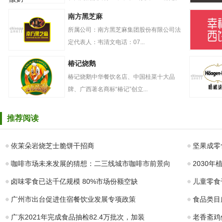
严要求把好质量
树一帜的存在。自创立起，卡...
GONGC
南方黑芝麻
关，卡士酸奶立
奶盖贡茶
志做好高品质酸
所属公司：南方黑芝麻集团股份有限公司法
奶
定代表人：韦清文电话：07...
南方黑芝麻
幸福西饼
椿记烧鹅
椿记烧鹅中华餐饮名店、中国桂菜十大品
牌、广西著名商标“椿记”创立...
椿记烧鹅
哈根达斯
推荐阅读
依茉朵岩烧芝士脆饼干招商
坚果成零
咖啡市场未来发展的猜想：二三线城市咖啡市前景向
2030
卤味零食已达千亿规模 80%市场份额空缺
儿童零食
广州市出台促进住宿餐饮业发展专项政策
食品类目
广东2021年完成食品抽检82.4万批次，加装
老香斋鸡