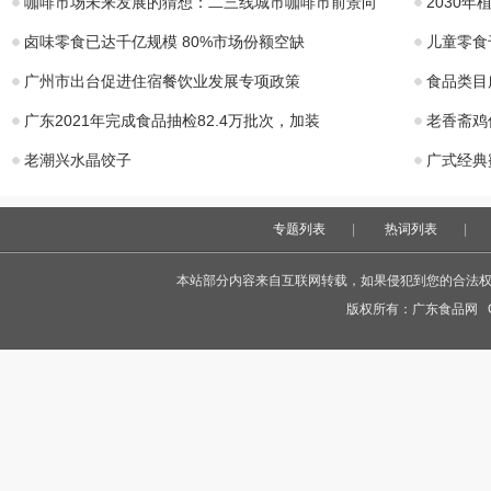
咖啡市场未来发展的猜想：二三线城市咖啡市前景向
2030
卤味零食已达千亿规模 80%市场份额空缺
儿童零食
广州市出台促进住宿餐饮业发展专项政策
食品类目
广东2021年完成食品抽检82.4万批次，加装
老香斋鸡
老潮兴水晶饺子
广式经典
专题列表
|
热词列表
|
本站部分内容来自互联网转载，如果侵犯到您的合法权益，
版权所有：
广东食品网
Co