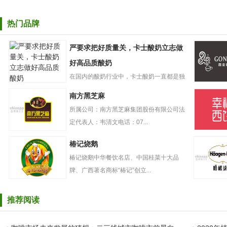
热门品牌
严要求把好质量关，卡士酸奶立志做
好高品质酸奶
在国内的酸奶行业中，卡士酸奶一直都是独
严要求把好质量
树一帜的存在。自创立起，卡...
GONGC
南方黑芝麻
关，卡士酸奶立
奶盖贡茶
志做好高品质酸
所属公司：南方黑芝麻集团股份有限公司法
奶
定代表人：韦清文电话：07...
南方黑芝麻
幸福西饼
椿记烧鹅
椿记烧鹅中华餐饮名店、中国桂菜十大品
牌、广西著名商标“椿记”创立...
椿记烧鹅
哈根达斯
推荐阅读