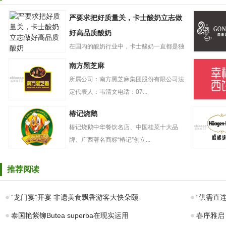
严要求把好质量关，卡士酸奶立志做
好高品质酸奶
在国内的酸奶行业中，卡士酸奶一直都是独
严要求把好质量
树一帜的存在。自创立起，卡...
GONGC
南方黑芝麻
关，卡士酸奶立
奶盖贡茶
志做好高品质酸
所属公司：南方黑芝麻集团股份有限公司法
奶
定代表人：韦清文电话：07...
南方黑芝麻
幸福西饼
椿记烧鹅
椿记烧鹅中华餐饮名店、中国桂菜十大品
牌、广西著名商标“椿记”创立...
椿记烧鹅
哈根达斯
推荐阅读
“龙门宴”开宴 非遗美食飘香游客大快朵颐
“供需直
泰国艳紫铆Butea superba在现实运用
春序雅启 