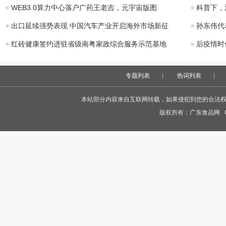
WEB3.0算力中心落户广药王老吉，元宇宙版图
科普下，
出口延续强势表现 中国汽车产业开启海外市场新征
孙东伟代
红砖健康签约进驻省级南粤家政综合服务示范基地
后疫情时
专题列表
|
热词列表
|
本站部分内容来自互联网转载，如果侵犯到您的合法权益，
版权所有：
广东食品网
Co