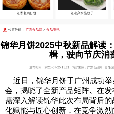
老香斋鸡仔饼
老潮兴水晶饺子
老香斋鸡仔饼
老潮兴水晶饺子
位置导航：
广东食品网
>
食品资讯
锦华月饼2025中秋新品解读
楫，驶向节庆消
发布时间：2025-07-25 11:21 内容来源：广东食品网 责
近日，锦华月饼于广州成功举办
会，揭晓了全新产品矩阵。在发
需深入解读锦华此次布局背后的
化赋能与匠心创新，在竞争激烈