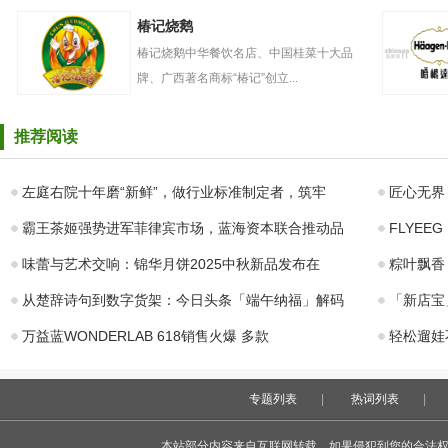
南方黑芝麻
幸福西饼
椿记烧鹅
椿记烧鹅中华餐饮名店、中国桂菜十大品
牌、广西著名商标“椿记”创立...
椿记烧鹅
哈根达斯
推荐阅读
左庭右院十年磨“新鲜”，做行业标准制定者，筑牢
匠心无界
霸王茶姬强势进军菲律宾市场，蓝海资本联合推动品
FLYEE
味蕾与艺术交响：锦华月饼2025中秋新品发布在
粽叶飘香
从楚辞诗句到数字货架：今日头条「端午纳福」解码
「新店宝
万益蓝WONDERLAB 618销售火爆 多款
轻松遛娃
专题列表
|
热词列表
|
本站部分内容来自互联网转载，如果侵犯到您的合法权益，