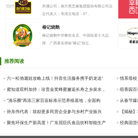
关，卡士酸奶立
奶盖贡茶
志做好高品质酸
所属公司：南方黑芝麻集团股份有限公司法
奶
定代表人：韦清文电话：07...
南方黑芝麻
幸福西饼
椿记烧鹅
椿记烧鹅中华餐饮名店、中国桂菜十大品
牌、广西著名商标“椿记”创立...
椿记烧鹅
哈根达斯
推荐阅读
六一松弛遛娃攻略上线！抖音生活服务携手奶龙送“
情系母校
蜜知道双料加持：珍贵金奖蜂蜜邂逅长寿之乡泉水，
咀香园百
"渔乐圈"再添三家百亩标准示范养殖基地，全面构
从春节爆
孙东伟代表：鼓励更多民营企业参与乡村产业振兴
【揭秘】
聚焦环保生产新高度！广东屈臣氏食品饮料智能生产
经典国货