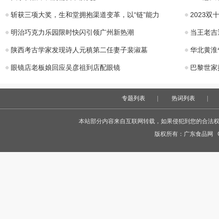
斩获三项大奖，生和堂拥抱渠道变革，以“链”能力
2023
明治巧克力乐园限时快闪引领广州新热潮
当王老吉
陕西考古学家发现诗人元稹第二任妻子裴淑墓
华北黄淮
眼镜店老板娘回应吴彦祖到店配眼镜
巴黎世家
专题列表
|
热词列表
|
本站部分内容来自互联网转载，如果侵犯到您的合法权益，
版权所有：
广东食品网
Co