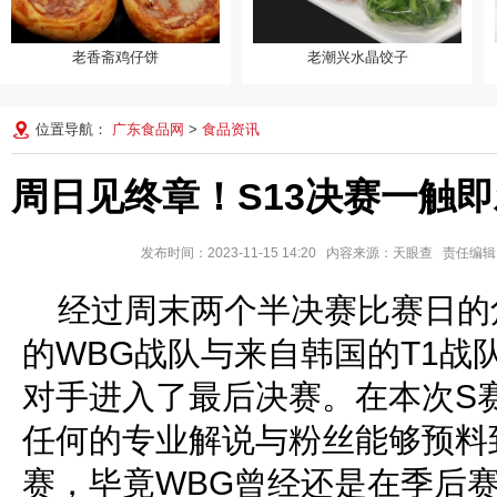
老香斋鸡仔饼
老潮兴水晶饺子
老香斋鸡仔饼
老潮兴水晶饺子
位置导航：
广东食品网
>
食品资讯
周日见终章！S13决赛一触
发布时间：2023-11-15 14:20 内容来源：天眼查 责任
经过周末两个半决赛比赛日的
的WBG战队与来自韩国的T1战
对手进入了最后决赛。在本次S
任何的专业解说与粉丝能够预料
赛，毕竟WBG曾经还是在季后