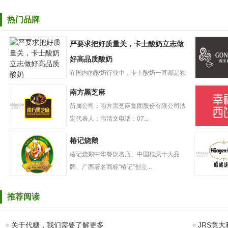
热门品牌
严要求把好质量关，卡士酸奶立志做
好高品质酸奶
在国内的酸奶行业中，卡士酸奶一直都是独
严要求把好质量
树一帜的存在。自创立起，卡...
GONGC
南方黑芝麻
关，卡士酸奶立
奶盖贡茶
志做好高品质酸
所属公司：南方黑芝麻集团股份有限公司法
奶
定代表人：韦清文电话：07...
南方黑芝麻
幸福西饼
椿记烧鹅
椿记烧鹅中华餐饮名店、中国桂菜十大品
牌、广西著名商标“椿记”创立...
椿记烧鹅
哈根达斯
推荐阅读
关于代糖，我们需要了解更多
JRS意