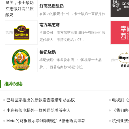
好高品质酸奶
在国内的酸奶行业中，卡士酸奶一直都是独
严要求把好质量
树一帜的存在。自创立起，卡...
GONGC
南方黑芝麻
关，卡士酸奶立
奶盖贡茶
志做好高品质酸
所属公司：南方黑芝麻集团股份有限公司法
奶
定代表人：韦清文电话：07...
南方黑芝麻
幸福西饼
椿记烧鹅
椿记烧鹅中华餐饮名店、中国桂菜十大品
牌、广西著名商标“椿记”创立...
椿记烧鹅
哈根达斯
推荐阅读
巴黎世家推出的新款发圈发带引起热议
电视剧《
小狗被落电梯外一群邻居陪着等主人
《我们的
Meta的财报显示净利润增超1.6倍创近两年新
杭州亚残