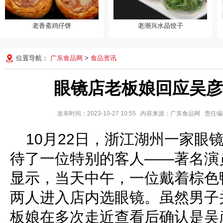
老香斋鸡仔饼
老潮兴水晶饺子
老香斋鸡仔饼
老潮兴水晶饺子
位置导航：
广东食品网
>
食品资讯
眼镜店老板娘回应吴彦
发布时间：2023-10-27 10:55 内容来源：广东食品网 责
10月22日，浙江湖州一家眼
待了一位特别的客人——著名演
显示，当天中午，一位戴着棕色
两人进入店内选眼镜。虽然男子
板娘在多次走近查看后确认是吴