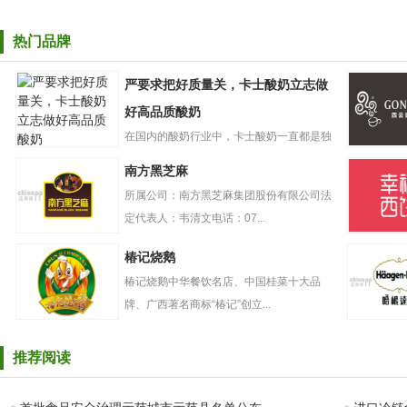
热门品牌
严要求把好质量关，卡士酸奶立志做
好高品质酸奶
在国内的酸奶行业中，卡士酸奶一直都是独
严要求把好质量
树一帜的存在。自创立起，卡...
GONGC
南方黑芝麻
关，卡士酸奶立
奶盖贡茶
志做好高品质酸
所属公司：南方黑芝麻集团股份有限公司法
奶
定代表人：韦清文电话：07...
南方黑芝麻
幸福西饼
椿记烧鹅
椿记烧鹅中华餐饮名店、中国桂菜十大品
牌、广西著名商标“椿记”创立...
椿记烧鹅
哈根达斯
推荐阅读