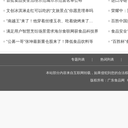
首批食品安全治理示范城市示范县名单公布
进口冷链
文创冰淇淋走红可以吃的“文旅景点”你愿意埋单吗
荣耀中：
“南越王”来了！他穿着丝缕玉衣、吃着烧烤来了…
百胜中国
满足用户智慧烹饪场景需求海尔食联网获食品科技界
食品安全
“公募一哥”张坤最新重仓股来了！降低食品饮料等
“百胜杯
专题列表
|
热词列表
|
本站部分内容来自互联网转载，如果侵犯到您的合法权益，
版权所有：
广东食品网
Co