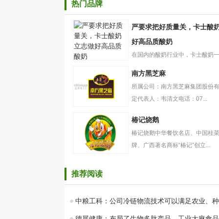
热门品牌
严要求把好质量关，卡士酸
好高品质酸奶
在国内的酸奶行业中，卡士酸奶
严要求把好质量
树一帜的存在。自创立起，卡...
南方黑芝麻
关，卡士酸奶立
志做好高品质酸
所属公司：南方黑芝麻集团股份
奶
定代表人：韦清文电话：07...
南方黑芝麻
椿记烧鹅
椿记烧鹅中华餐饮名店、中国桂
牌、广西著名商标“椿记”创立...
椿记烧鹅
推荐阅读
中粮工科：公司冷链物流技术可以满足农业、种
德展健康：布局了生物多肽产品、工业大麻食品