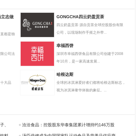
奶立志做
GONGCHA四云奶盖贡茶
四云奶盖贡茶·源自贡茶全球控股股份有限
公司，以现场制作手摇之外带...
一直都是独
GONGCHA四云
幸福西饼
奶盖贡茶
有限公司法
深圳市幸福西饼食品有限公司创建于2008
年10月，是一家高速发展...
幸福西饼
哈根达斯
菜十大品
全球的冰淇淋爱好者们都将哈根达斯标志，
视为冰淇淋奢华体验的象征。...
哈根达斯
子、
洽洽食品：控股股东华泰集团累计增持约146万股
饮料
汤臣倍健成为中国国家队运动食品及营养品供应商