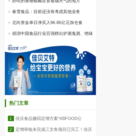
好吃的食物都藏在冒着烟火气的地方
春雪食品：目前还没有考虑其他业务
北向资金单日净买入96.85亿元加仓食
胡润中国食品行业百强榜出炉酒鬼酒、绝味
热门文章
1
佳沃食品撤回定增方案“KBFOOD公
2
定增审核未完成三文鱼项目已完工！佳沃