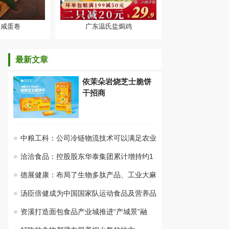
菜咸蛋卷
广东温氏盐焗鸡
广东温氏盐焗鸡
最新文章
依茉朵岩烧芝士脆饼
干招商
中粮工科：公司冷链物流技术可以满足农业
洽洽食品：控股股东华泰集团累计增持约1
德展健康：布局了生物多肽产品、工业大麻
汤臣倍健成为中国国家队运动食品及营养品
资溪打造面包食品产业城推进“产城景”融