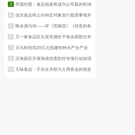
3
华源控股：食品包装将成为公司新的利润
4
佳沃食品终止向特定对象发行股票事项并
5
唯余酒与诗——评《赏桐花》《诗意的鱼
6
又一家食品巨头宣布调价千味央厨部分米
7
天马科技拟20亿元投建特种水产全产业
8
滨海新区开展海港排查防控专项行动加强
9
天味食品：不存在关联方占用资金的情形